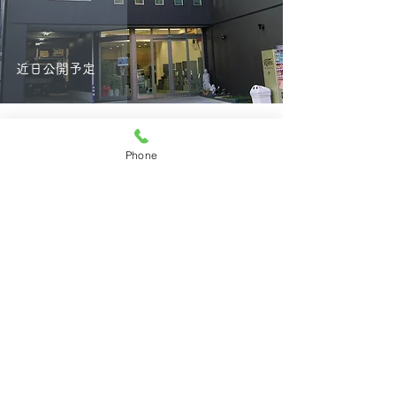
近日公開予定
Phone
有限会社前野石材店
愛知県名古屋市の
愛知県名古屋市昭和区八事本町101－10
TEL
052-832-2334
/
0120-142334
©2021 有限会社前野石材店. All Rights
Reserved.