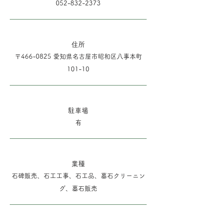
052-832-2373
住所
〒466-0825 愛知県名古屋市昭和区八事本町
101-10
駐車場
​有
業種
石碑販売、石工工事、石工品、墓石クリーニン
グ、墓石販売