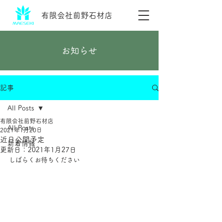
​有限会社前野石材店
​お知らせ
記事
All Posts
有限会社前野石材店
All Posts
2021年1月20日
近日公開予定
新着情報
更新日：
2021年1月27日
しばらくお待ちください